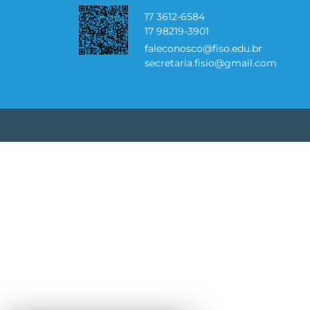
17 3612-6584
17 98219-3901
faleconosco@fiso.edu.br
secretaria.fisio@gmail.com