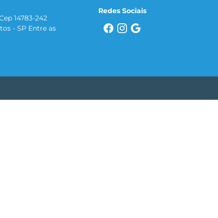
Redes Sociais
 Cep 14783-242
tos - SP Entre as