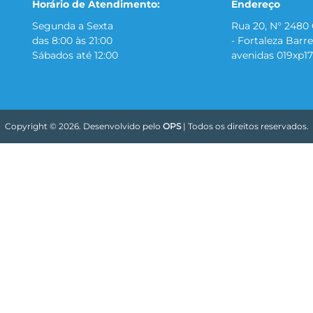
Horário de Atendimento:
Endereço
Segunda a Sexta
Rua 20, N° 2480
das 8:00 às 21:00
- Fortaleza Barre
Sábados até 12:00
avenidas 019xp17
Copyright © 2026. Desenvolvido pelo
OPS
| Todos os direitos reservados.